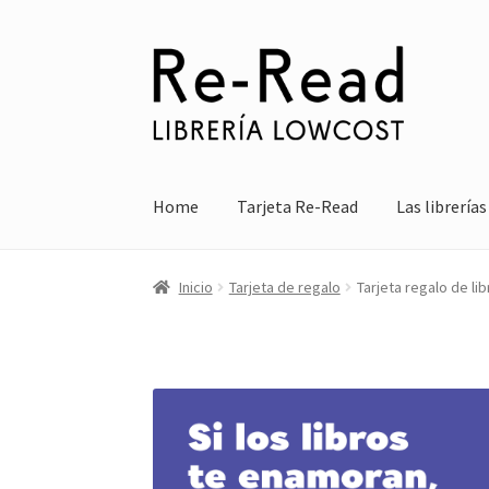
Ir
Ir
a
al
la
contenido
navegación
Home
Tarjeta Re-Read
Las librerías
Inicio
Tarjeta de regalo
Tarjeta regalo de li