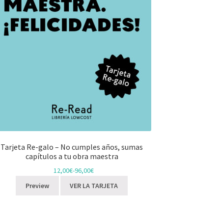
Tarjeta Re-galo – No cumples años, sumas
capítulos a tu obra maestra
12,00
€
-
96,00
€
Preview
VER LA TARJETA