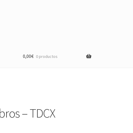
0,00
€
0 productos
libros – TDCX