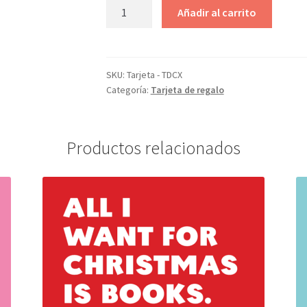
Tarjeta
Añadir al carrito
regalo
de
libros
-
SKU:
Tarjeta - TDCX
Categoría:
Tarjeta de regalo
TDCX
cantidad
Productos relacionados