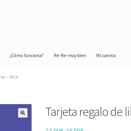
¿Cómo funciona?
Re-Re-muy bien
Mi cuenta
bros – TDCX
Tarjeta regalo de 
🔍
12,00
€
-
24,00
€