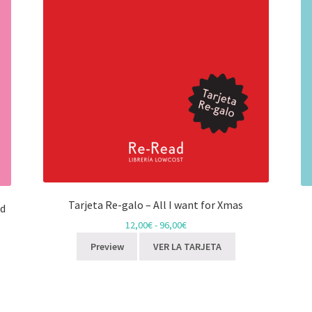
Tarjeta Re-galo – All I want for Xmas
ad
12,00
€
-
96,00
€
Preview
VER LA TARJETA